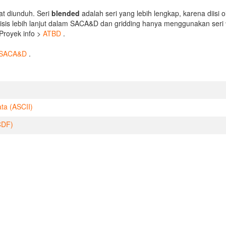
at diunduh. Seri
blended
adalah seri yang lebih lengkap, karena diisi 
isis lebih lanjut dalam SACA&D dan gridding hanya menggunakan seri
 Proyek info >
ATBD
.
 SACA&D
.
ta (ASCII)
CDF)